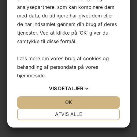
analysepartnere, som kan kombinere dem
med data, du tidligere har givet dem eller
de har indsamlet gennem din brug af deres
tjenester. Ved at klikke på 'OK' giver du
samtykke til disse formål.
Læs mere om vores brug af cookies og
behandling af persondata på vores
hjemmeside.
VIS
DETALJER
JA
NEJ
OK
JA
NEJ
NØDVENDIGE
PRÆFERENCER
AFVIS ALLE
JA
NEJ
JA
NEJ
MARKETING
STATISTIK