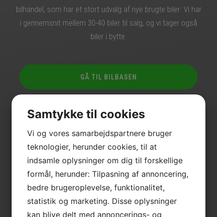
bilhandel, som har et stort udvalg af nye brugte biler. Vi har
i gennemsnit mellem 30-40 biler til salg, og vi tager også
biler i bytte.
GÅ TIL BILBASEN
Samtykke til cookies
KONTAKT OG HØR MERE
Vi og vores samarbejdspartnere bruger
teknologier, herunder cookies, til at
indsamle oplysninger om dig til forskellige
formål, herunder: Tilpasning af annoncering,
bedre brugeroplevelse, funktionalitet,
statistik og marketing. Disse oplysninger
kan blive delt med annoncerings- og