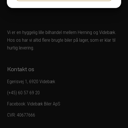
JA
NEJ
JA
NEJ
MARKETING
STATISTIK
Vi er en hyggelig lille bilhandel mellem Herning og Videbæk.
Hos os har vi altid flere brugte biler på lager, som er klar til
hurtig levering.
Kontakt os
Egerisvej 1, 6920 Videbæk
(+45) 60 57 69 20
Facebook:
Videbæk Biler ApS
CVR: 40677666