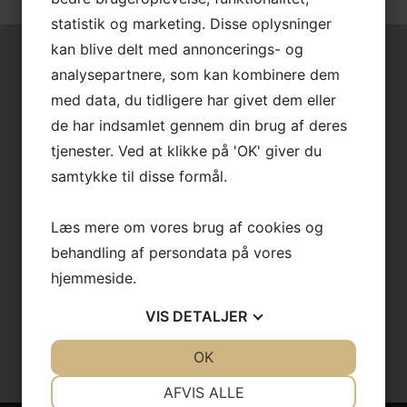
statistik og marketing. Disse oplysninger
kan blive delt med annoncerings- og
analysepartnere, som kan kombinere dem
På udkig efter ny bil?
med data, du tidligere har givet dem eller
de har indsamlet gennem din brug af deres
tjenester. Ved at klikke på 'OK' giver du
Du er altid velkommen til at kontakte Videbæk Biler ApS, hvis
samtykke til disse formål.
du har spørgsmål, ønsker yderligere information eller har
interesse i én af vores biler. Vi hjælper gerne med gode råd
Læs mere om vores brug af cookies og
og vejledning.
behandling af persondata på vores
hjemmeside.
KONTAKT OS
VIS
DETALJER
JA
NEJ
OK
JA
NEJ
NØDVENDIGE
PRÆFERENCER
AFVIS ALLE