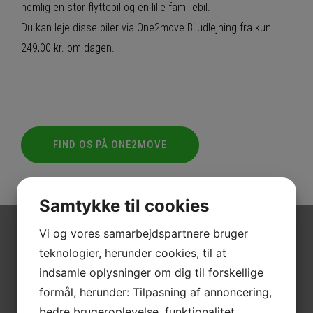
nemlig en stor flyttebil og en lille familiebil.
Du kan leje disse biler via One2move Biludlejning fra kun
249,00 kr. om dagen.
FIND OS PÅ ONE2MOVE
Samtykke til cookies
Vi og vores samarbejdspartnere bruger
teknologier, herunder cookies, til at
VIDEBÆK BILER APS
BILUDLEJNING
indsamle oplysninger om dig til forskellige
formål, herunder: Tilpasning af annoncering,
bedre brugeroplevelse, funktionalitet,